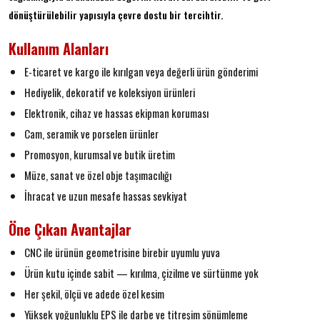
dönüştürülebilir yapısıyla çevre dostu bir tercihtir.
Kullanım Alanları
E-ticaret ve kargo ile kırılgan veya değerli ürün gönderimi
Hediyelik, dekoratif ve koleksiyon ürünleri
Elektronik, cihaz ve hassas ekipman koruması
Cam, seramik ve porselen ürünler
Promosyon, kurumsal ve butik üretim
Müze, sanat ve özel obje taşımacılığı
İhracat ve uzun mesafe hassas sevkiyat
Öne Çıkan Avantajlar
CNC ile ürünün geometrisine birebir uyumlu yuva
Ürün kutu içinde sabit — kırılma, çizilme ve sürtünme yok
Her şekil, ölçü ve adede özel kesim
Yüksek yoğunluklu EPS ile darbe ve titreşim sönümleme