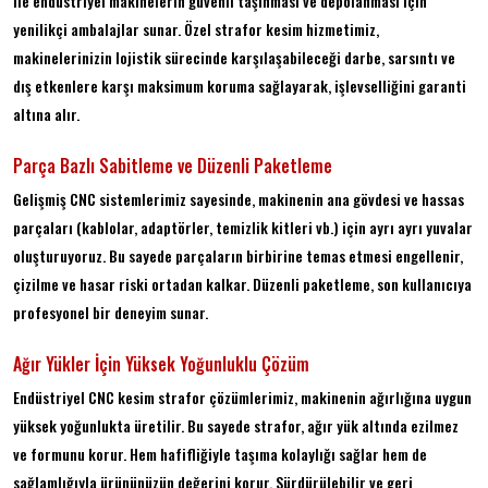
ile endüstriyel makinelerin güvenli taşınması ve depolanması için
yenilikçi ambalajlar sunar. Özel strafor kesim hizmetimiz,
makinelerinizin lojistik sürecinde karşılaşabileceği darbe, sarsıntı ve
dış etkenlere karşı maksimum koruma sağlayarak, işlevselliğini garanti
altına alır.
Parça Bazlı Sabitleme ve Düzenli Paketleme
Gelişmiş CNC sistemlerimiz sayesinde, makinenin ana gövdesi ve hassas
parçaları (kablolar, adaptörler, temizlik kitleri vb.) için ayrı ayrı yuvalar
oluşturuyoruz. Bu sayede parçaların birbirine temas etmesi engellenir,
çizilme ve hasar riski ortadan kalkar. Düzenli paketleme, son kullanıcıya
profesyonel bir deneyim sunar.
Ağır Yükler İçin Yüksek Yoğunluklu Çözüm
Endüstriyel CNC kesim strafor çözümlerimiz, makinenin ağırlığına uygun
yüksek yoğunlukta üretilir. Bu sayede strafor, ağır yük altında ezilmez
ve formunu korur. Hem hafifliğiyle taşıma kolaylığı sağlar hem de
sağlamlığıyla ürününüzün değerini korur. Sürdürülebilir ve geri