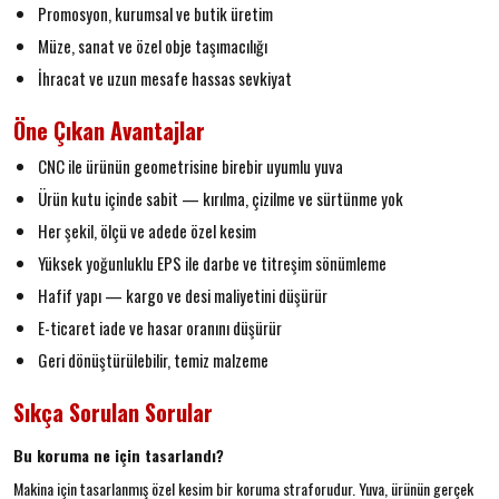
Promosyon, kurumsal ve butik üretim
Müze, sanat ve özel obje taşımacılığı
İhracat ve uzun mesafe hassas sevkiyat
Öne Çıkan Avantajlar
CNC ile ürünün geometrisine birebir uyumlu yuva
Ürün kutu içinde sabit — kırılma, çizilme ve sürtünme yok
Her şekil, ölçü ve adede özel kesim
Yüksek yoğunluklu EPS ile darbe ve titreşim sönümleme
Hafif yapı — kargo ve desi maliyetini düşürür
E-ticaret iade ve hasar oranını düşürür
Geri dönüştürülebilir, temiz malzeme
Sıkça Sorulan Sorular
Bu koruma ne için tasarlandı?
Makina için tasarlanmış özel kesim bir koruma straforudur. Yuva, ürünün gerçek