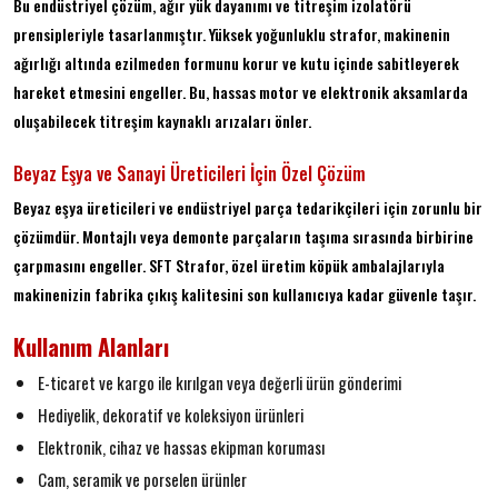
Bu endüstriyel çözüm, ağır yük dayanımı ve titreşim izolatörü
prensipleriyle tasarlanmıştır. Yüksek yoğunluklu strafor, makinenin
ağırlığı altında ezilmeden formunu korur ve kutu içinde sabitleyerek
hareket etmesini engeller. Bu, hassas motor ve elektronik aksamlarda
oluşabilecek titreşim kaynaklı arızaları önler.
Beyaz Eşya ve Sanayi Üreticileri İçin Özel Çözüm
Beyaz eşya üreticileri ve endüstriyel parça tedarikçileri için zorunlu bir
çözümdür. Montajlı veya demonte parçaların taşıma sırasında birbirine
çarpmasını engeller. SFT Strafor, özel üretim köpük ambalajlarıyla
makinenizin fabrika çıkış kalitesini son kullanıcıya kadar güvenle taşır.
Kullanım Alanları
E-ticaret ve kargo ile kırılgan veya değerli ürün gönderimi
Hediyelik, dekoratif ve koleksiyon ürünleri
Elektronik, cihaz ve hassas ekipman koruması
Cam, seramik ve porselen ürünler