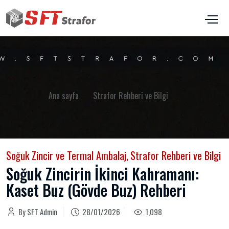
Ana sayfa
Strafor Rehberi ve Bilgi
Soğuk Zincir ve Termal Ambalaj
,
Strafor Rehberi ve Bilgi
Soğuk Zincirin İkinci Kahramanı:
Kaset Buz (Gövde Buz) Rehberi
By SFT Admin
28/01/2026
1,098