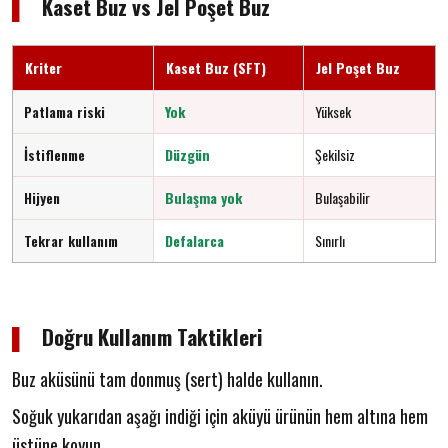
▌
Kaset Buz vs Jel Poşet Buz
Kriter
Kaset Buz (SFT)
Jel Poşet Buz
Patlama riski
Yok
Yüksek
İstiflenme
Düzgün
Şekilsiz
Hijyen
Bulaşma yok
Bulaşabilir
Tekrar kullanım
Defalarca
Sınırlı
▌
Doğru Kullanım Taktikleri
Buz aküsünü tam donmuş (sert) halde kullanın.
Soğuk yukarıdan aşağı indiği için aküyü ürünün hem altına hem
üstüne koyun.