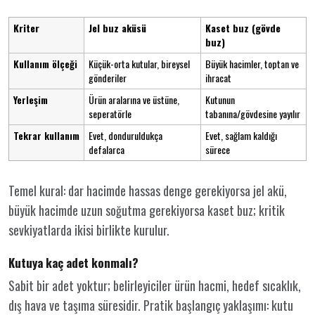
Kriter
Jel buz aküsü
Kaset buz (gövde
buz)
Kullanım ölçeği
Küçük-orta kutular, bireysel
Büyük hacimler, toptan ve
gönderiler
ihracat
Yerleşim
Ürün aralarına ve üstüne,
Kutunun
seperatörle
tabanına/gövdesine yayılır
Tekrar kullanım
Evet, donduruldukça
Evet, sağlam kaldığı
defalarca
sürece
Temel kural: dar hacimde hassas denge gerekiyorsa jel akü,
büyük hacimde uzun soğutma gerekiyorsa kaset buz; kritik
sevkiyatlarda ikisi birlikte kurulur.
Kutuya kaç adet konmalı?
Sabit bir adet yoktur; belirleyiciler ürün hacmi, hedef sıcaklık,
dış hava ve taşıma süresidir. Pratik başlangıç yaklaşımı: kutu