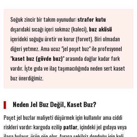
Soğuk zincir bir takım oyunudur:
strafor kutu
dışarıdaki sıcağı içeri sokmaz (kaleci),
buz aküsü
içerideki soğuğu üretir ve korur (forvet). Biri olmadan
diğeri yetmez. Ama ucuz "jel poşet buz" ile profesyonel
"
kaset buz (gövde buz)
" arasında dağlar kadar fark
vardır. İşte gıda ve ilaç taşımacılığında neden sert kaset
buz önerdiğimiz.
▌
Neden Jel Buz Değil, Kaset Buz?
Poşet jel buzlar maliyeti düşürmek için kullanılır ama ciddi
riskleri vardır: kargoda ezilip
patlar
, içindeki jel gıdaya veya
ilaca bulaşır, ürün çöp olur. Ayrıca şekilsiz donduğu için koli