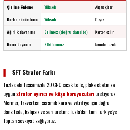
Çizilme önleme
Yüksek
Ahşap çizer
Darbe sönümleme
Yüksek
Düşük
Ağırlık dayanımı
Ezilmez (doğru dansite)
Karton ezilir
Neme dayanım
Etkilenmez
Nemde bozulur
▌
SFT Strafor Farkı
Tuzla'daki tesisimizde 2D CNC sıcak telle, plaka ebatınıza
uygun
strafor ayırıcı ve köşe koruyucuları
üretiyoruz.
Mermer, traverten, seramik karo ve vitrifiye için doğru
dansitede, kalıpsız ve seri üretim; Tuzla'dan tüm Türkiye'ye
toptan sevkiyat sağlıyoruz.