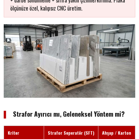
+ darbe sönümleme + sıfıra yakın çizilme/kırılma. Plaka
ölçünüze özel, kalıpsız CNC üretim.
▌
Strafor Ayırıcı mı, Geleneksel Yöntem mi?
Kriter
Strafor Seperatör (SFT)
Ahşap / Karton