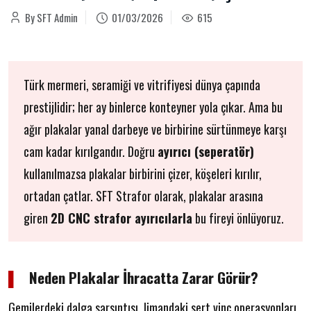
By SFT Admin
01/03/2026
615
Türk mermeri, seramiği ve vitrifiyesi dünya çapında
prestijlidir; her ay binlerce konteyner yola çıkar. Ama bu
ağır plakalar yanal darbeye ve birbirine sürtünmeye karşı
cam kadar kırılgandır. Doğru
ayırıcı (seperatör)
kullanılmazsa plakalar birbirini çizer, köşeleri kırılır,
ortadan çatlar. SFT Strafor olarak, plakalar arasına
giren
2D CNC strafor ayırıcılarla
bu fireyi önlüyoruz.
▌
Neden Plakalar İhracatta Zarar Görür?
Gemilerdeki dalga sarsıntısı, limandaki sert vinç operasyonları