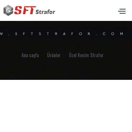
Ana sayfa
Ürünler
Özel Kesim Strafor