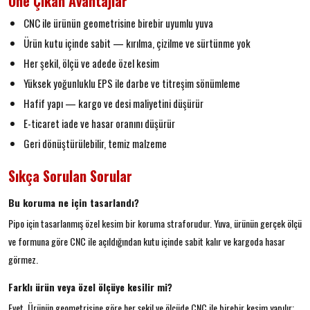
Öne Çıkan Avantajlar
CNC ile ürünün geometrisine birebir uyumlu yuva
Ürün kutu içinde sabit — kırılma, çizilme ve sürtünme yok
Her şekil, ölçü ve adede özel kesim
Yüksek yoğunluklu EPS ile darbe ve titreşim sönümleme
Hafif yapı — kargo ve desi maliyetini düşürür
E-ticaret iade ve hasar oranını düşürür
Geri dönüştürülebilir, temiz malzeme
Sıkça Sorulan Sorular
Bu koruma ne için tasarlandı?
Pipo için tasarlanmış özel kesim bir koruma straforudur. Yuva, ürünün gerçek ölçü
ve formuna göre CNC ile açıldığından kutu içinde sabit kalır ve kargoda hasar
görmez.
Farklı ürün veya özel ölçüye kesilir mi?
Evet. Ürünün geometrisine göre her şekil ve ölçüde CNC ile birebir kesim yapılır;